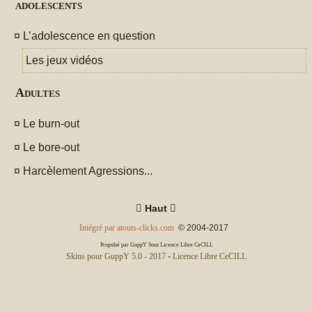
adolescents
¤
L’adolescence en question
Les jeux vidéos
Adultes
¤
Le burn-out
¤
Le bore-out
¤
Harcèlement Agressions...

Haut

Intégré par atouts-clicks.com
© 2004-2017
Propulsé par GuppY
Sous Licence Libre CeCILL
Skins pour GuppY 5.0 - 2017
-
Licence Libre CeCILL