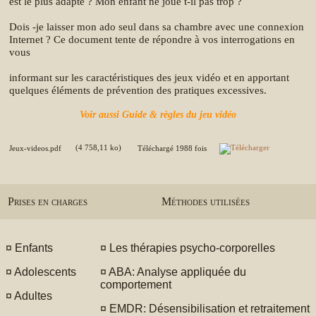
est le plus adapté ? Mon enfant ne joue t-il pas trop ?
Dois -je laisser mon ado seul dans sa chambre avec une connexion
Internet ? Ce document tente de répondre à vos interrogations en
vous
informant sur les caractéristiques des jeux vidéo et en apportant
quelques éléments de prévention des pratiques excessives.
Voir aussi Guide & règles du jeu vidéo
Jeux-videos.pdf
(4 758,11 ko)
Téléchargé 1988 fois
Prises en charges
Méthodes utilisées
¤
Enfants
¤
Les thérapies psycho-corporelles
¤
Adolescents
¤
ABA: Analyse appliquée du
comportement
¤
Adultes
¤
EMDR: Désensibilisation et retraitement