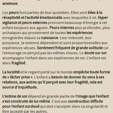
anxieuse
.
Les
peurs
font parties de leur quotidien. Elles sont
liées à la
réceptivité et l’activité émotionnelle
avec lesquelles il vit.
Hyper
vigilance et peurs externes
prennent beaucoup d’énergie à cet
enfant toujours aux aguets.
Peurs internes
plus profondes, plus
archaïques qui proviennent de toutes
les expériences
enregistrées depuis sa
naissance
. Leur intensité, leur
puissance, la violence dépendent et sont proportionnelles aux
expériences vécues.
Sentiment fréquent de grande solitude
car
l’entourage ne perçoit pas les mêmes choses. Le
doute sur soi
accompagne l’enfant dans ses expériences de vie. L’enfant est
alors
fragilisé
.
La lucidité
et le regard porté sur le monde
empêche toute forme
de « lâcher prise »
. L’enfant a
besoin de donner du sens à ses
relations, aux autres qu’il perçoit avec leur fragilité, cela est
source d’inquiétude.
L’estime de soi
dépend en grande partie de
l’image que l’enfant
s’est construite de lui-même
. C’est une
construction difficile
pour l’enfant surdoué
qui doit s’accepter dans sa singularité et
être accepté par les autres.