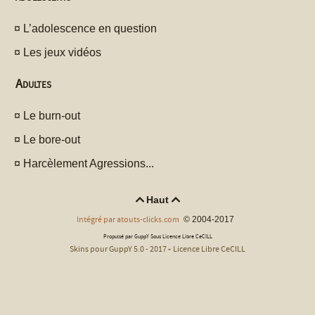
¤
L’adolescence en question
¤
Les jeux vidéos
Adultes
¤
Le burn-out
¤
Le bore-out
¤
Harcèlement Agressions...
Haut


Intégré par atouts-clicks.com
© 2004-2017
Propulsé par GuppY
Sous Licence Libre CeCILL
Skins pour GuppY 5.0 - 2017
Licence Libre CeCILL
-