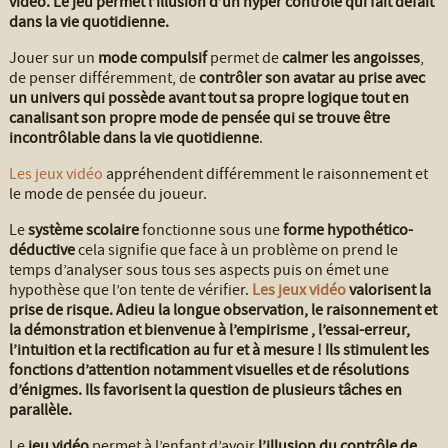
vidéo. Le jeu permet l’illusion d’un hyper contrôle qui fait défait
dans la vie quotidienne.
Jouer sur un
mode compulsif
permet de
calmer les angoisses
,
de penser différemment, de
contrôler son avatar au prise avec
un univers qui possède avant tout sa propre logique tout en
canalisant son propre mode de pensée qui se trouve être
incontrôlable dans la vie quotidienne
.
Les jeux vidéo
appréhendent différemment le raisonnement et
le mode de pensée du joueur.
Le
système scolaire
fonctionne sous une
forme hypothético-
déductive
cela signifie que face à un problème on prend le
temps d’analyser sous tous ses aspects puis on émet une
hypothèse que l’on tente de vérifier.
Les jeux vidéo
valorisent la
prise de risque. Adieu la longue observation, le raisonnement et
la démonstration et bienvenue à l’empirisme , l’essai-erreur,
l’intuition et la rectification au fur et à mesure ! Ils stimulent les
fonctions d’attention notamment visuelles et de résolutions
d’énigmes. Ils favorisent la question de plusieurs tâches en
parallèle.
Le
jeu vidéo
permet à l’enfant d’avoir
l’illusion du contrôle de