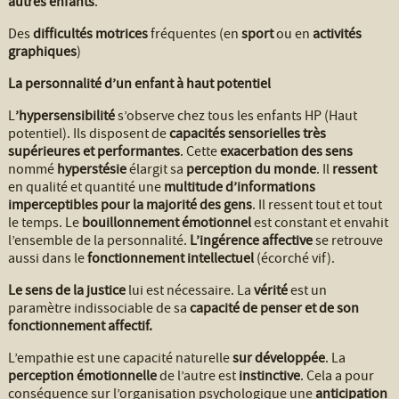
autres enfants
.
Des
difficultés motrices
fréquentes (en
sport
ou en
activités
graphiques
)
La personnalité d’un enfant à haut potentiel
L
’hypersensibilité
s’observe chez tous les enfants HP (Haut
potentiel). Ils disposent de
capacités sensorielles très
supérieures et performantes
. Cette
exacerbation des sens
nommé
hyperstésie
élargit sa
perception du monde
. Il
ressent
en qualité et quantité une
multitude d’informations
imperceptibles pour la majorité des gens
. Il ressent tout et tout
le temps. Le
bouillonnement émotionnel
est constant et envahit
l’ensemble de la personnalité.
L’ingérence affective
se retrouve
aussi dans le
fonctionnement intellectuel
(écorché vif).
Le sens de la justice
lui est nécessaire. La
vérité
est un
paramètre indissociable de sa
capacité de penser et de son
fonctionnement affectif.
L’empathie est une capacité naturelle
sur développée
. La
perception émotionnelle
de l’autre est
instinctive
. Cela a pour
conséquence sur l’organisation psychologique une
anticipation