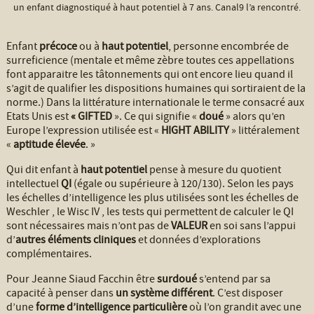
un enfant diagnostiqué à haut potentiel à 7 ans. Canal9 l’a rencontré.
Enfant
précoce
ou à
haut potentiel
, personne encombrée de
surreficience (mentale et même zèbre toutes ces appellations
font apparaitre les tâtonnements qui ont encore lieu quand il
s’agit de qualifier les dispositions humaines qui sortiraient de la
norme.) Dans la littérature internationale le terme consacré aux
Etats Unis est
« GIFTED
». Ce qui signifie «
doué
» alors qu’en
Europe l’expression utilisée est «
HIGHT ABILITY
» littéralement
«
aptitude élevée
. »
Qui dit enfant à
haut potentiel
pense à mesure du quotient
intellectuel
QI
(égale ou supérieure à 120/130). Selon les pays
les échelles d’intelligence les plus utilisées sont les échelles de
Weschler , le Wisc IV , les tests qui permettent de calculer le QI
sont nécessaires mais n’ont pas de
VALEUR
en soi sans l’appui
d’
autres éléments cliniques
et données d’explorations
complémentaires.
Pour Jeanne Siaud Facchin être
surdoué
s’entend par sa
capacité à penser dans
un système différent
. C’est disposer
d’une
forme d’intelligence particulière
où l’on grandit avec une